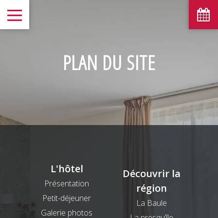
PLAN DU SITE
L'hôtel
Découvrir la
Présentation
région
Petit-déjeuner
La Baule
Galerie photos
La presqu’île