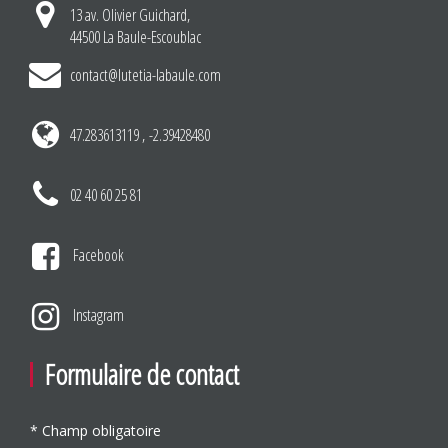
13 av. Olivier Guichard,
44500 La Baule-Escoublac
contact@lutetia-labaule.com
47.283613119 , -2.39428480
02 40 60 25 81
Facebook
Instagram
Formulaire de contact
* Champ obligatoire