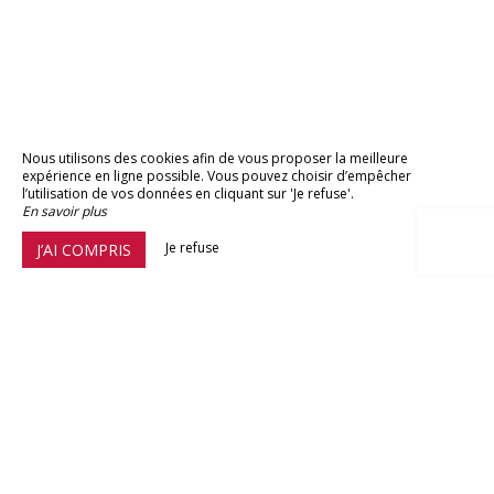
Nous utilisons des cookies afin de vous proposer la meilleure
expérience en ligne possible. Vous pouvez choisir d’empêcher
l’utilisation de vos données en cliquant sur 'Je refuse'.
En savoir plus
Je refuse
J’AI COMPRIS
Hôtel Lutetia & Spa
13 av. Olivier Guichard,
44500 La Baule-Escoublac