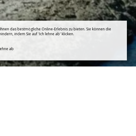
hnen das bestmögliche Online-Erlebnis zu bieten. Sie können die
ndern, indem Sie auf 'Ich lehne ab' klicken.
lehne ab
NDE
ischen Land und Meer, in der seit
 Leidenschaft ihr Wissen weiter und
Das Salzwiesenmuseum in Batz-sur-Mer
 Salzes und seine wirtschaftliche und
d lokale Traditionen inmitten einer