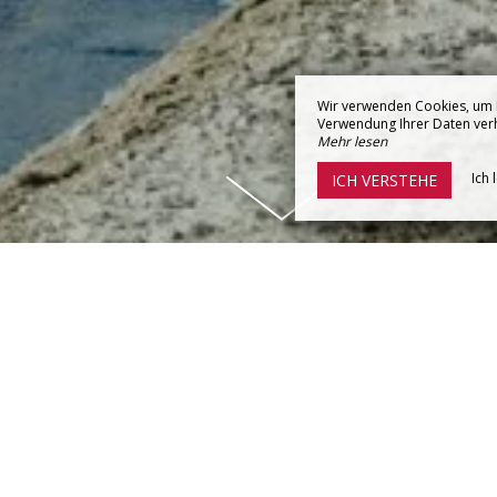
Wir verwenden Cookies, um I
Verwendung Ihrer Daten verhi
Mehr lesen
Ich 
ICH VERSTEHE
DIE SALZWIESEN VON GUÉRA
sel Guérande bieten eine einzigartige Landschaft zw
Salz gewonnen wird. Bei Führungen geben Salzarbeiter mit
etechniken. Ein authentisches Erlebnis für Jung und Alt. 
perfekt ab. Hier erfahren Sie mehr über die Geschichte des
 Region. Ein bereichernder Ausflug, der Natur, Kultur un