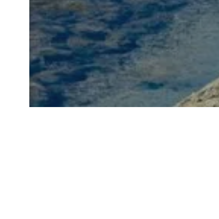
Die Salzwiesen der Halbin
Jahrhunderten traditionell 
erklären traditionelle Ernt
rundet die Entdeckungsreise 
kulturelle Bedeutung in der